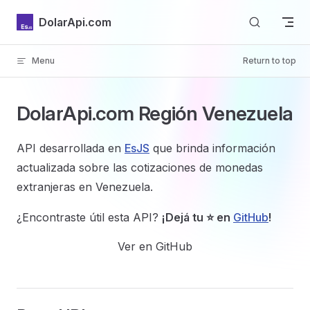
Skip to content
DolarApi.com
Menu
Return to top
Inicio
DolarApi.com
Región
Venezuela
API desarrollada en
EsJS
que brinda información
actualizada sobre las cotizaciones de monedas
GitHub
extranjeras en Venezuela.
¿Encontraste útil esta API?
¡Dejá tu ⭐ en
GitHub
!
Ver en GitHub