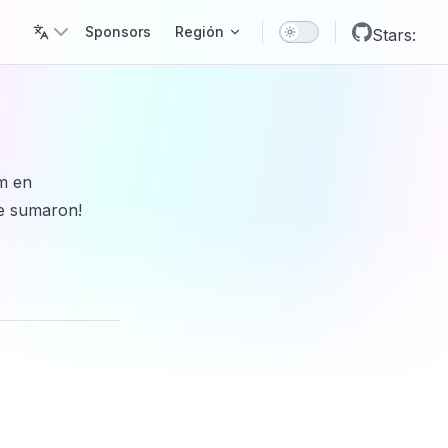
Main Navigation
Sponsors
Región
Stars:
m en
se sumaron!