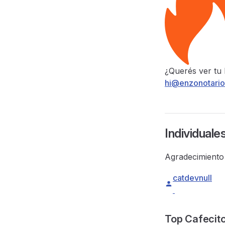
¿Querés ver tu 
hi@enzonotari
Individuale
Agradecimiento 
catdevnull
Top Cafecit