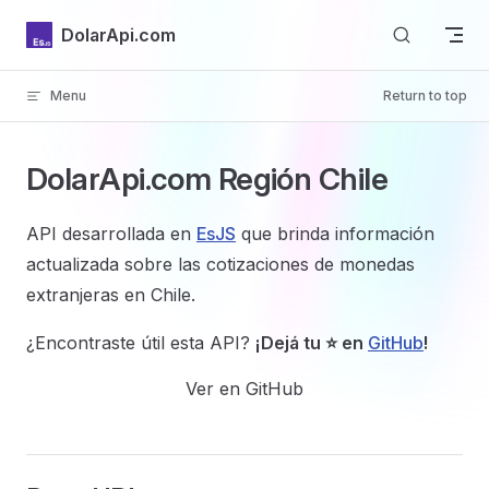
Skip to content
DolarApi.com
Menu
Return to top
Inicio
DolarApi.com
Región
Chile
API desarrollada en
EsJS
que brinda información
actualizada sobre las cotizaciones de monedas
GitHub
extranjeras en Chile.
¿Encontraste útil esta API?
¡Dejá tu ⭐ en
GitHub
!
Ver en GitHub