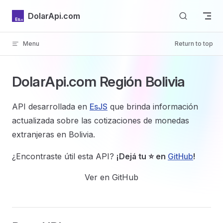
Skip to content
DolarApi.com
Menu
Return to top
Inicio
DolarApi.com
Región
Bolivia
API desarrollada en
EsJS
que brinda información
actualizada sobre las cotizaciones de monedas
GitHub
extranjeras en Bolivia.
¿Encontraste útil esta API?
¡Dejá tu ⭐ en
GitHub
!
Ver en GitHub