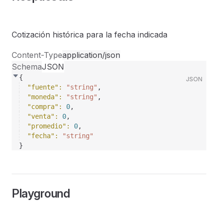
Cotización histórica para la fecha indicada
Content-Type
application/json
Schema
JSON
{
JSON
"fuente"
: 
"string"
,
"moneda"
: 
"string"
,
"compra"
: 
0
,
"venta"
: 
0
,
"promedio"
: 
0
,
"fecha"
: 
"string"
}
Playground