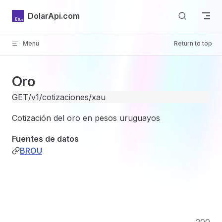
Skip to content
DolarApi.com
Menu
Return to top
Inicio
Oro
GET
/v1/cotizaciones/xau
Cotización del oro en pesos uruguayos
GitHub
Fuentes de datos
BROU