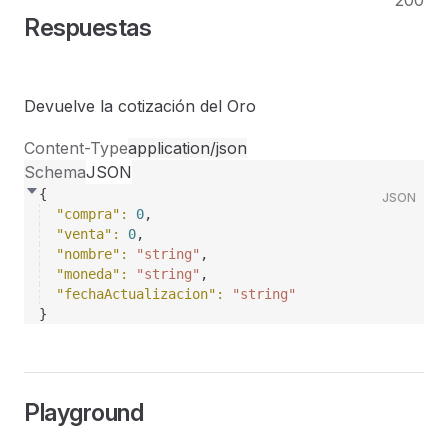
200
Respuestas
Devuelve la cotización del Oro
Content-Type
application/json
Schema
JSON
{
JSON
"compra"
: 
0
,
"venta"
: 
0
,
"nombre"
: 
"string"
,
"moneda"
: 
"string"
,
"fechaActualizacion"
: 
"string"
}
Playground