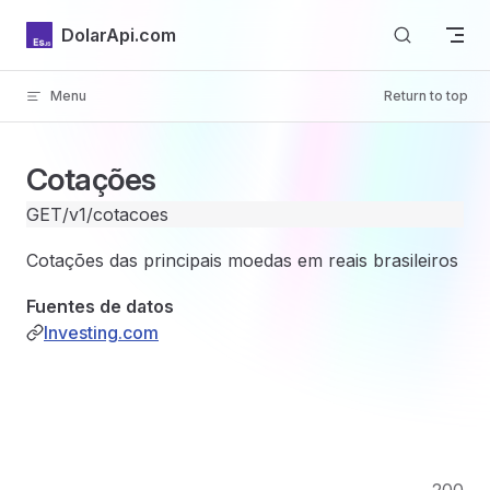
Skip to content
DolarApi.com
Menu
Return to top
Inicio
Cotações
GET
/v1/cotacoes
Cotações das principais moedas em reais brasileiros
GitHub
Fuentes de datos
Investing.com