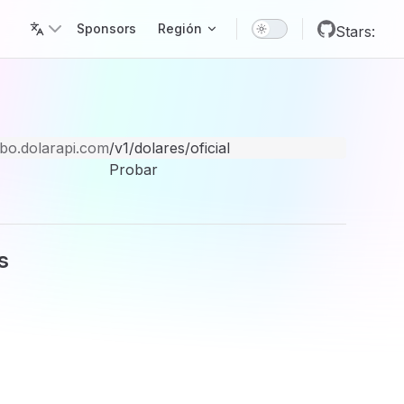
Main Navigation
Sponsors
Región
Stars:
/bo.dolarapi.com
/v1/dolares/oficial
Probar
s