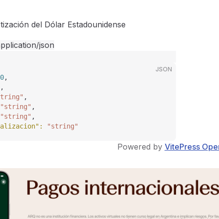
tización del Dólar Estadounidense
pplication/json
JSON
0
,
,
tring"
,
"string"
,
"string"
,
alizacion"
: 
"string"
Powered by
VitePress Ope