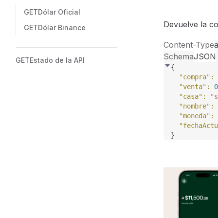
GET
Dólar Oficial
Devuelve la co
GET
Dólar Binance
Content-Type
a
Schema
JSON
GET
Estado de la API
{
"compra"
: 
"venta"
: 
0
"casa"
: 
"s
"nombre"
: 
"moneda"
: 
"fechaActu
}