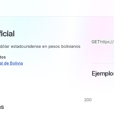
icial
GET
https:/
 dólar estadounidense en pesos bolivianos
tos
l de Bolivia
Ejemplo
200
as