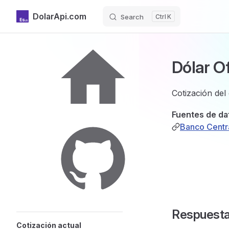
DolarApi.com
Search
K
Skip to content
Sidebar Navigation
Dólar Of
Inicio
Cotización del
Fuentes de da
Banco Centra
GitHub
Respuest
Cotización actual