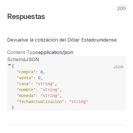
200
Respuestas
Devuelve la cotización del Dólar Estadounidense
Content-Type
application/json
Schema
JSON
{
JSON
"compra"
: 
0
,
"venta"
: 
0
,
"casa"
: 
"string"
,
"nombre"
: 
"string"
,
"moneda"
: 
"string"
,
"fechaActualizacion"
: 
"string"
}