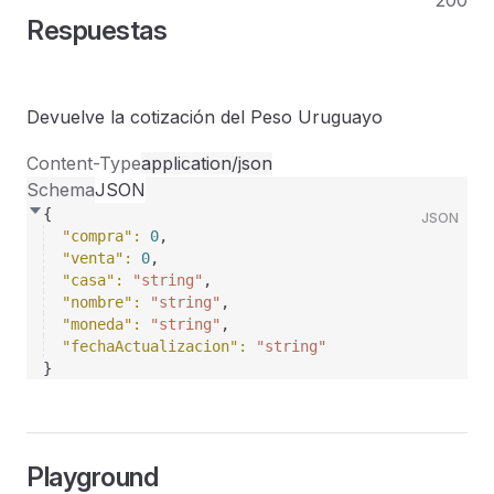
200
Respuestas
Devuelve la cotización del Peso Uruguayo
Content-Type
application/json
Schema
JSON
{
JSON
"compra"
: 
0
,
"venta"
: 
0
,
"casa"
: 
"string"
,
"nombre"
: 
"string"
,
"moneda"
: 
"string"
,
"fechaActualizacion"
: 
"string"
}
Playground