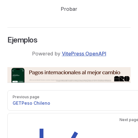
Probar
Ejemplos
ArgentinaDatos
Powered by
VitePress OpenAPI
Pager
Previous page
GET
Peso Chileno
Next pag