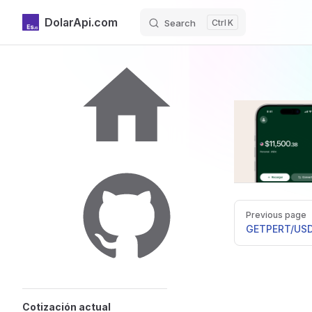
DolarApi.com
Search
K
Skip to content
Sidebar Navigation
Inicio
Pager
Previous page
GitHub
GET
PERT/US
Cotización actual