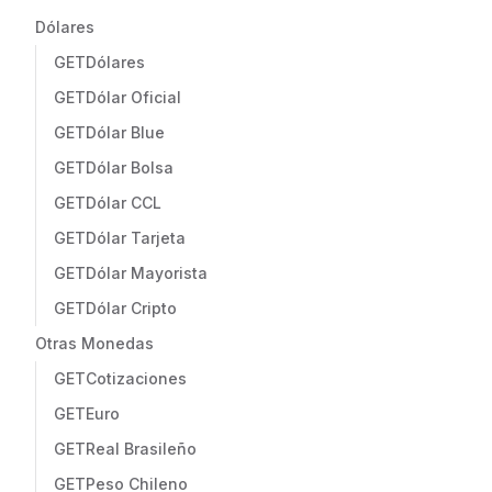
Dólares
GET
Dólares
GET
Dólar Oficial
GET
Dólar Blue
GET
Dólar Bolsa
GET
Dólar CCL
GET
Dólar Tarjeta
GET
Dólar Mayorista
GET
Dólar Cripto
Otras Monedas
GET
Cotizaciones
GET
Euro
GET
Real Brasileño
GET
Peso Chileno