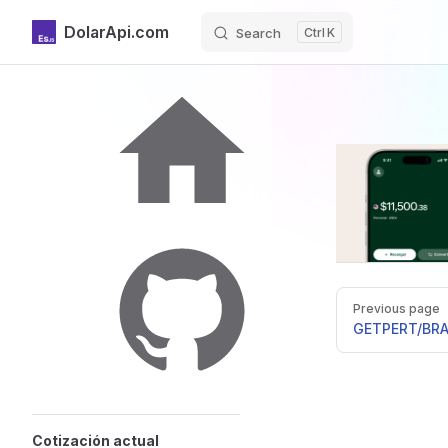
DolarApi.com
Search
K
Skip to content
Sidebar Navigation
Inicio
Pager
Previous page
GitHub
GET
PERT/BR
Cotización actual