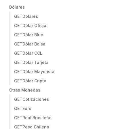
Dólares
GET
Dólares
GET
Dólar Oficial
GET
Dólar Blue
GET
Dólar Bolsa
GET
Dólar CCL
GET
Dólar Tarjeta
GET
Dólar Mayorista
GET
Dólar Cripto
Otras Monedas
GET
Cotizaciones
GET
Euro
GET
Real Brasileño
GET
Peso Chileno