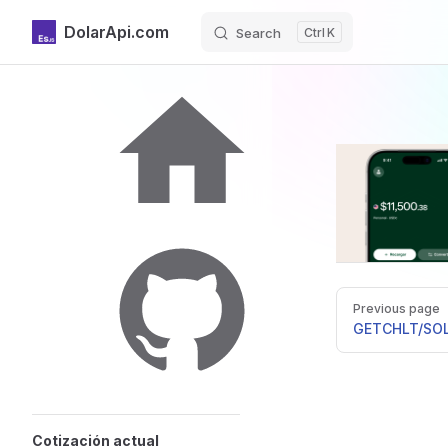
DolarApi.com
Search
K
Skip to content
Sidebar Navigation
Inicio
Pager
Previous page
GitHub
GET
CHLT/SO
Cotización actual