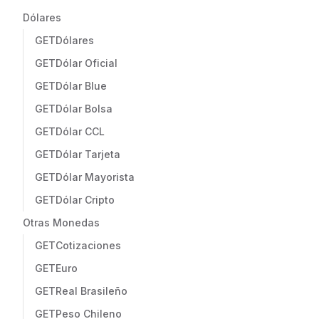
Dólares
GET
Dólares
GET
Dólar Oficial
GET
Dólar Blue
GET
Dólar Bolsa
GET
Dólar CCL
GET
Dólar Tarjeta
GET
Dólar Mayorista
GET
Dólar Cripto
Otras Monedas
GET
Cotizaciones
GET
Euro
GET
Real Brasileño
GET
Peso Chileno