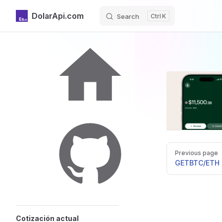
DolarApi.com
Search
K
Skip to content
Sidebar Navigation
Inicio
Pager
Previous page
GitHub
GET
BTC/ETH
Cotización actual