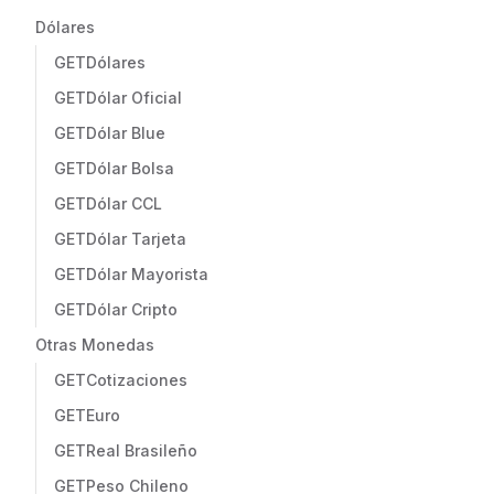
Dólares
GET
Dólares
GET
Dólar Oficial
GET
Dólar Blue
GET
Dólar Bolsa
GET
Dólar CCL
GET
Dólar Tarjeta
GET
Dólar Mayorista
GET
Dólar Cripto
Otras Monedas
GET
Cotizaciones
GET
Euro
GET
Real Brasileño
GET
Peso Chileno