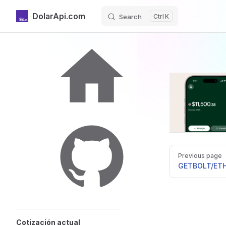
DolarApi.com
Search
K
Skip to content
Sidebar Navigation
Inicio
Pager
Previous page
GitHub
GET
BOLT/ET
Cotización actual