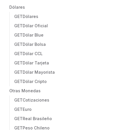
Dólares
GET
Dólares
GET
Dólar Oficial
GET
Dólar Blue
GET
Dólar Bolsa
GET
Dólar CCL
GET
Dólar Tarjeta
GET
Dólar Mayorista
GET
Dólar Cripto
Otras Monedas
GET
Cotizaciones
GET
Euro
GET
Real Brasileño
GET
Peso Chileno