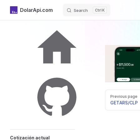
DolarApi.com
Search
K
Skip to content
Sidebar Navigation
Inicio
Pager
Previous page
GitHub
GET
ARS/CLP
Cotización actual