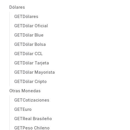
Dólares
GET
Dólares
GET
Dólar Oficial
GET
Dólar Blue
GET
Dólar Bolsa
GET
Dólar CCL
GET
Dólar Tarjeta
GET
Dólar Mayorista
GET
Dólar Cripto
Otras Monedas
GET
Cotizaciones
GET
Euro
GET
Real Brasileño
GET
Peso Chileno